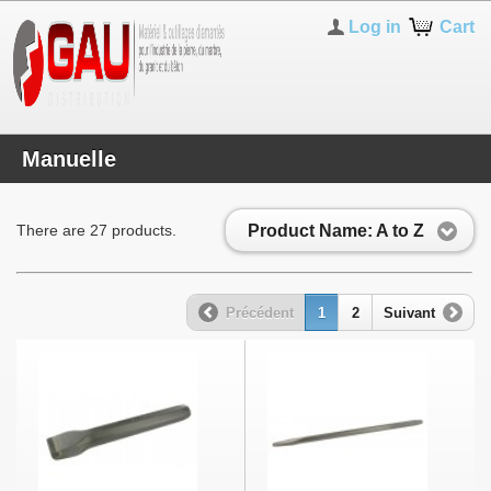
Log in
Cart
Manuelle
Product Name: A to Z
There are 27 products.
Précédent
1
2
Suivant